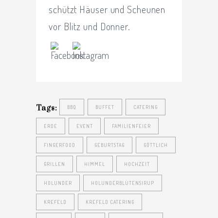
schützt Häuser und Scheunen
vor Blitz und Donner.
Tags:
BBQ
BUFFET
CATERING
ERDE
EVENT
FAMILIENFEIER
FINGERFOOD
GEBURTSTAG
GÖTTLICH
GRILLEN
HIMMEL
HOCHZEIT
HOLUNDER
HOLUNDERBLÜTENSIRUP
KREFELD
KREFELD CATERING